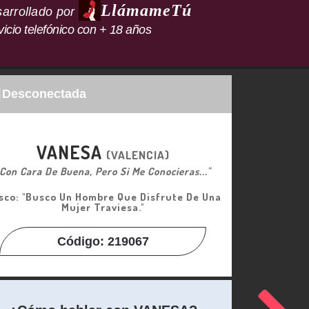
LlámameTú
arrollado por
vicio telefónico con + 18 años
Desconectada
VANESA
(VALENCIA)
Con Cara De Buena, Pero Si Me Conocieras..."
sco: "Busco Un Hombre Que Disfrute De Una
Mujer Traviesa."
Código: 219067