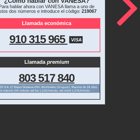
¿Cómo hablar con VANESA?
Para hablar ahora con VANESA llama a uno de
stos dos números e introduce el código:
219067
Llamada económica
910 315 965
Llamada
premium
803 517 840