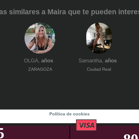
s similares a Maira que te pueden interes
OLGA,
años
Samantha,
años
ZARAGOZA
Ciudad Real
Política de cookies
65