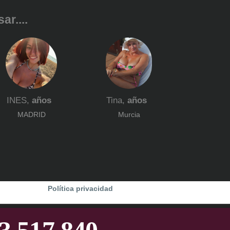
ar....
INES,
años
Tina,
años
MADRID
Murcia
Política privacidad