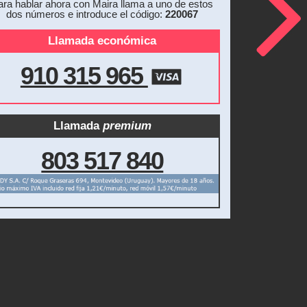
ara hablar ahora con Maira llama a uno de estos
dos números e introduce el código:
220067
Llamada económica
910 315 965
Llamada
premium
803 517 840