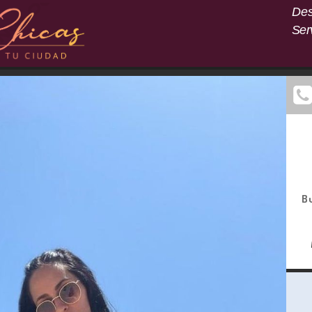
Des
Ser
B