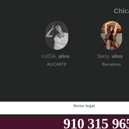
Chica
LUCÍA,
años
Sorry,
años
ALICANTE
Barcelona
Aviso legal
910 315 9