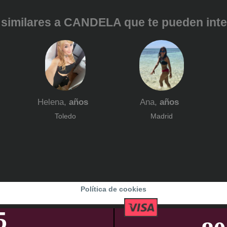
similares a CANDELA que te pueden inter
Helena,
años
Ana,
años
Toledo
Madrid
Política de cookies
65