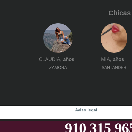
Chicas 
CLAUDIA,
años
MIA,
años
ZAMORA
SANTANDER
Aviso legal
910 315 9