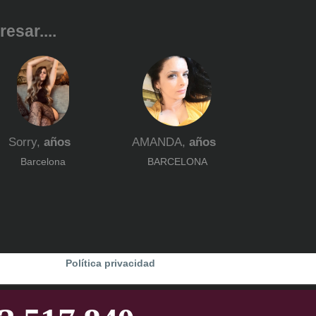
esar....
Sorry,
años
AMANDA,
años
Barcelona
BARCELONA
Política privacidad