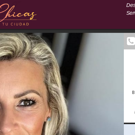
Des
Ser
B