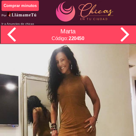
Comprar minutos
LlámameTú
Por
Ir a Anuncios de chicas
Marta
Código:
220450