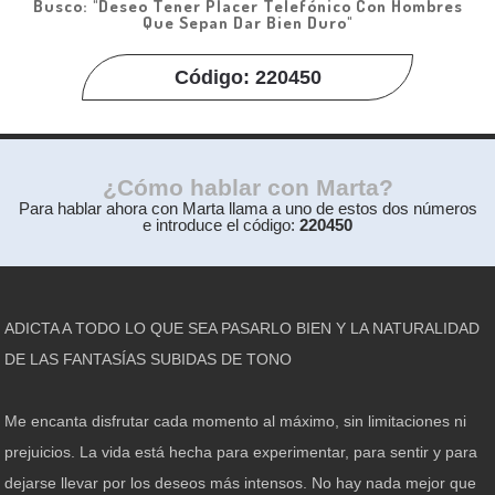
Busco: "Deseo Tener Placer Telefónico Con Hombres
Que Sepan Dar Bien Duro"
Código: 220450
¿Cómo hablar con Marta?
Para hablar ahora con Marta llama a uno de estos dos números
e introduce el código:
220450
ADICTA A TODO LO QUE SEA PASARLO BIEN Y LA NATURALIDAD
DE LAS FANTASÍAS SUBIDAS DE TONO
Me encanta disfrutar cada momento al máximo, sin limitaciones ni
prejuicios. La vida está hecha para experimentar, para sentir y para
dejarse llevar por los deseos más intensos. No hay nada mejor que